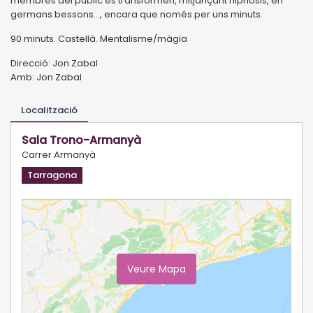
membres del públic es transformen, mitjançant hipnosis, en
germans bessons..., encara que només per uns minuts.
90 minuts. Castellà. Mentalisme/màgia
Direcció: Jon Zabal
Amb: Jon Zabal
Localització
Sala Trono-Armanyà
Carrer Armanyà
Tarragona
Veure Mapa