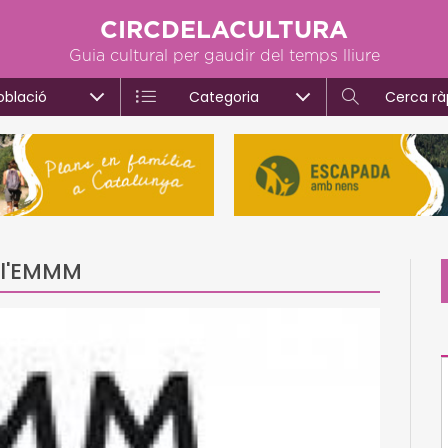
CIRCDELACULTURA
Guia cultural per gaudir del temps lliure
oblació
Categoria
Cerca rà
 l'EMMM