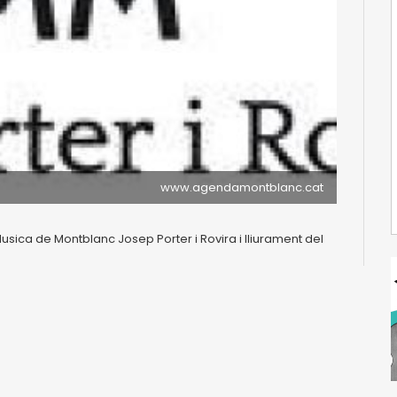
www.agendamontblanc.cat
usica de Montblanc Josep Porter i Rovira i lliurament del