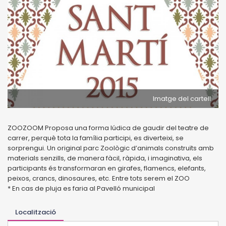
Imatge del cartell
ZOOZOOM Proposa una forma lúdica de gaudir del teatre de
carrer, perquè tota la família participi, es diverteixi, se
sorprengui. Un original parc Zoològic d’animals construïts amb
materials senzills, de manera fàcil, ràpida, i imaginativa, els
participants és transformaran en girafes, flamencs, elefants,
peixos, crancs, dinosaures, etc. Entre tots serem el ZOO
* En cas de pluja es faria al Pavelló municipal
Localització