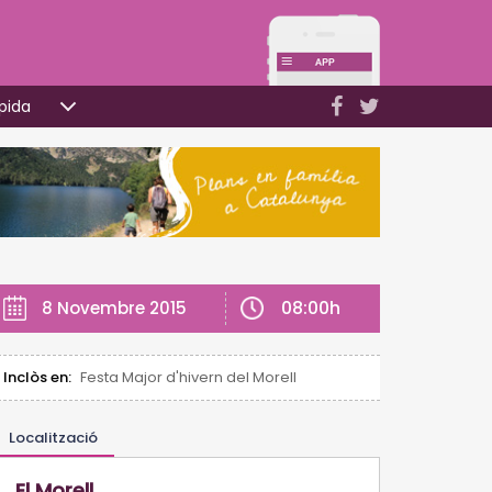
pida
08:00h
8 Novembre 2015
Inclòs en:
Festa Major d'hivern del Morell
Localització
El Morell