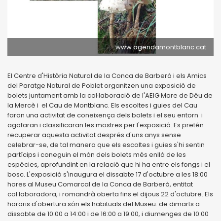
www.agendamontblanc.cat
El Centre d'Història Natural de la Conca de Barberà i els Amics
del Paratge Natural de Poblet organitzen una exposició de
bolets juntament amb la col·laboració de l'AEIG Mare de Déu de
la Mercè i el Cau de Montblanc. Els escoltes i guies del Cau
faran una activitat de coneixença dels bolets i el seu entorn i
agafaran i classificaran les mostres per l'exposició. Es pretén
recuperar aquesta activitat després d'uns anys sense
celebrar-se, de tal manera que els escoltes i guies s'hi sentin
partícips i coneguin el món dels bolets més enllà de les
espècies, aprofundint en la relació que hi ha entre els fongs i el
bosc. L'exposició s'inaugura el dissabte 17 d'octubre a les 18:00
hores al Museu Comarcal de la Conca de Barberà, entitat
col·laboradora, i romandrà oberta fins el dijous 22 d'octubre. Els
horaris d'obertura són els habituals del Museu: de dimarts a
dissabte de 10:00 a 14:00 i de 16:00 a 19:00, i diumenges de 10:00