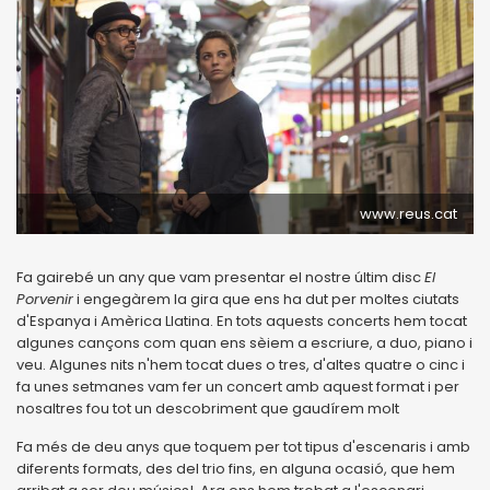
www.reus.cat
Fa gairebé un any que vam presentar el nostre últim disc
El
Porvenir
i engegàrem la gira que ens ha dut per moltes ciutats
d'Espanya i Amèrica Llatina. En tots aquests concerts hem tocat
algunes cançons com quan ens sèiem a escriure, a duo, piano i
veu. Algunes nits n'hem tocat dues o tres, d'altes quatre o cinc i
fa unes setmanes vam fer un concert amb aquest format i per
nosaltres fou tot un descobriment que gaudírem molt
Fa més de deu anys que toquem per tot tipus d'escenaris i amb
diferents formats, des del trio fins, en alguna ocasió, que hem