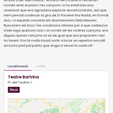
arribat a ser deu músics!. Ara ens hem trobat a l'escenari
només amb el piano i les cançons i a ha estat tota una
revelació que ens agradaria explorar durant la tardor, així que
hem pensat continuar la gira de
El Porvenir
fins Nadal, en format
duo, i a aquests concerts els anomenarem
Delicatessen
.
Buscarem els llocs i les condicions idònies per a que cadascun
d'ells sigui quelcom únic i on a més de les nostres cançons, ens
digueu quines cançons us ve de gust que ens preparem i així
ho farem. Ens fa molta il·lusió sortir a tocar un repertori escollit
en bona part pel públic que vingui a veure'ns cada nit!
Localització
+ Info
Teatre Bartrina
Pl. del Teatre, 1
Reus