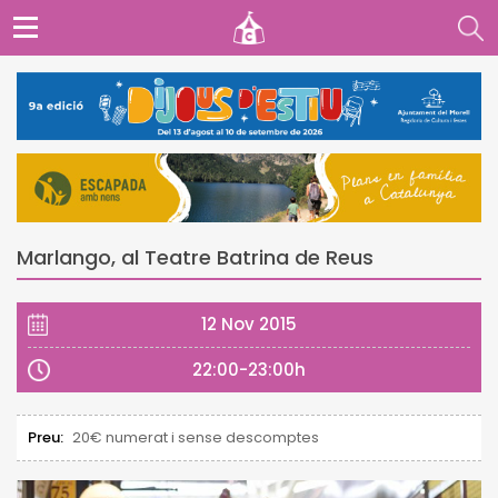
Marlango, al Teatre Batrina de Reus
12 Nov 2015
22:00-23:00h
Preu:
20€ numerat i sense descomptes