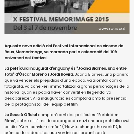
www.reus.cat
Aquesta nova edició del Festival Internacional de cinema de
Reus, Memorimage, ve marcada per la celebració del 10è
aniversari del festival.
La pel·lícula inaugural d'enguany és "Joana Biarnés, una entre
tots" d'Òscar Moreno i Jordi Rovira
. Joana Biarnés, una pionera
que va vèncer els prejudicis d'una època, va triomfar com a
fotògrafa, va conèixer i immortalitzar a grans personatges de la
història i quan es podia haver convertit en llegenda, va
desaparèixer. A la inauguració es comptarà amb la presència
de la protagonista i de l'equip del film.
La Secció Oficial
comptarà amb les pel·lícules: "Forbidden
Films", sobre els films de propaganda nazi encara prohibits avui
en dia; "Com canviar el món" ("How to change the world"), la
crònica dels idealistes que van iniciar l'organització