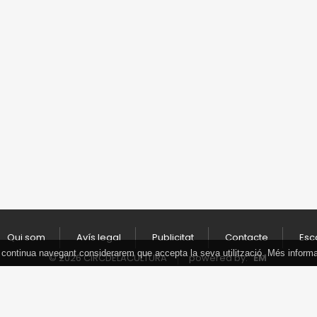
Qui som
Avís legal
Publicitat
Contacte
Esc
 Si continua navegant considerarem que accepta la seva utilització. Més inform
© 2026 CIRCDELACULTURA
powered by:
EM