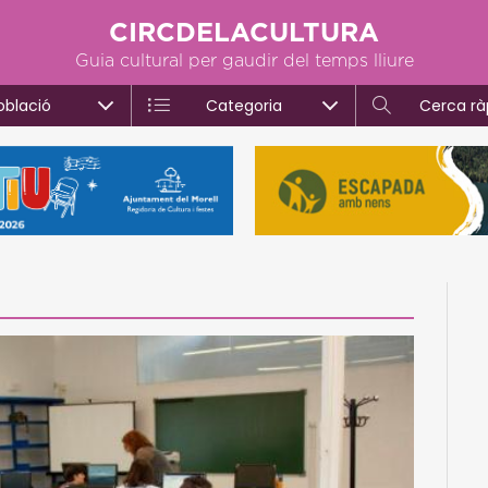
CIRCDELACULTURA
Guia cultural per gaudir del temps lliure
oblació
Categoria
Cerca rà