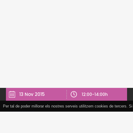
13 Nov 2015
12:00-14:00h
Per tal de poder millorar els nostres serveis utilitzem cookies de tercers.
Tancar
Localització
Centre Cívic Migjorn
Riera de l'Escorial s/n