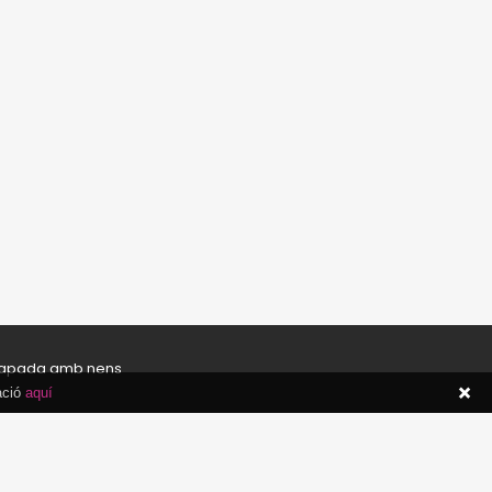
apada amb nens
ació
aquí