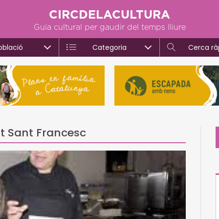
CIRCDELACULTURA
Guia cultural per gaudir del temps lliure
oblació
Categoria
Cerca rà
nt Sant Francesc