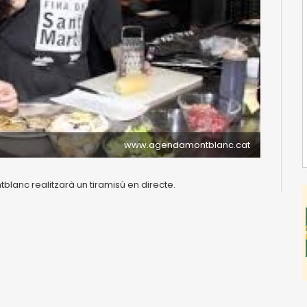
www.agendamontblanc.cat
lanc realitzarà un tiramisú en directe.