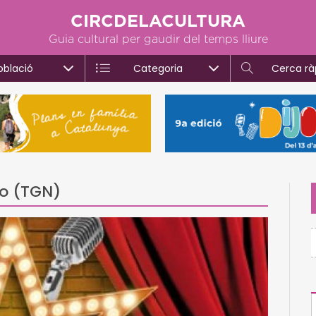
CIRCDELACULTURA
Guia cultural per gaudir del temps lliure
oblació
Categoria
Cerca rà
o (TGN)