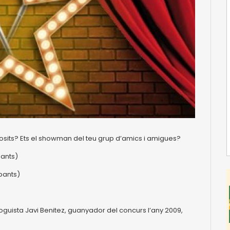
osits? Ets el showman del teu grup d’amics i amigues?
pants)
pants)
guista Javi Benitez, guanyador del concurs l’any 2009,