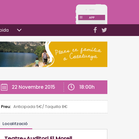
pida
18:00h
22 Novembre 2015
Preu:
Anticipada 5€/ Taquilla 8€
Localització
Teatre-Auditori El Morell