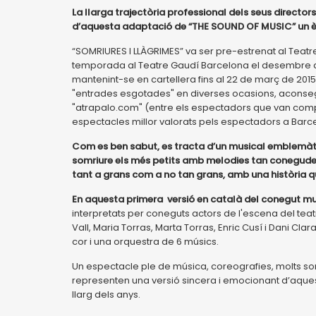
La llarga trajectòria professional dels seus directors
d’aquesta adaptació de “THE SOUND OF MUSIC” un èxit
“SOMRIURES I LLÀGRIMES” va ser pre-estrenat al Teatre V
temporada al Teatre Gaudí Barcelona el desembre de
mantenint-se en cartellera fins al 22 de març de 2015, d
"entrades esgotades" en diverses ocasions, aconseg
"atrapalo.com" (entre els espectadors que van compra
espectacles millor valorats pels espectadors a Barc
Com es ben sabut, es tracta d’un musical emblemàtic,
somriure els més petits amb melodies tan conegudes
tant a grans com a no tan grans, amb una història qu
En aquesta primera versió en català del conegut mu
interpretats per coneguts actors de l'escena del tea
Vall, Maria Torras, Marta Torras, Enric Cusí i Dani C
cor i una orquestra de 6 músics.
Un espectacle ple de música, coreografies, molts so
representen una versió sincera i emocionant d’aque
llarg dels anys.