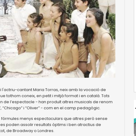
l'actriu-cantant Maria Torras, neix amb la vocació de
 tothom coneix, en petit i mitjà format i en català. Tots
n de l’espectacle - han produït altres musicals de renom
, “Chicago” i “Oliver” - com en el camp pedagògic.
 fórmules menys espectaculars que altres però sense
 es poden assolir resultats òptims i ben atractius de
tot, de Broadway o Londres.