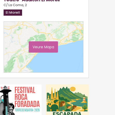
C/ La Coma, 2
El Morell
Veure Mapa
Ampliar Mapa