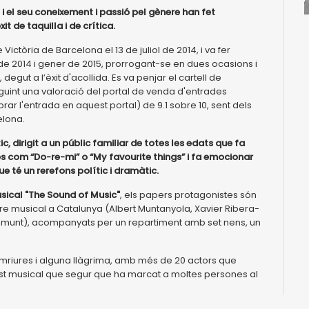
 i el seu coneixement i passió pel gènere han fet
 de taquilla i de crítica.
ictòria de Barcelona el 13 de juliol de 2014, i va fer
 2014 i gener de 2015, prorrogant-se en dues ocasions i
egut a l’èxit d'acollida. Es va penjar el cartell de
uint una valoració del portal de venda d'entrades
r l'entrada en aquest portal) de 9.1 sobre 10, sent dels
elona.
 dirigit a un públic familiar de totes les edats que fa
 com “Do-re-mi” o “My favourite things” i fa emocionar
e té un rerefons polític i dramàtic.
sical "The Sound of Music"
, els papers protagonistes són
tre musical a Catalunya (Albert Muntanyola, Xavier Ribera-
laramunt), acompanyats per un repartiment amb set nens, un
mriures i alguna llàgrima, amb més de 20 actors que
st musical que segur que ha marcat a moltes persones al