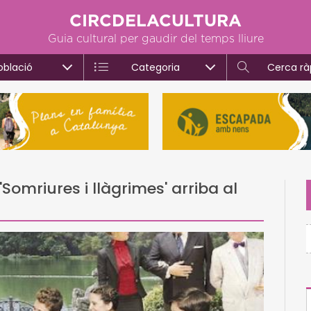
CIRCDELACULTURA
Guia cultural per gaudir del temps lliure
oblació
Categoria
Cerca rà
Somriures i llàgrimes' arriba al