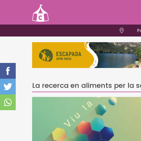
P
La recerca en aliments per la s