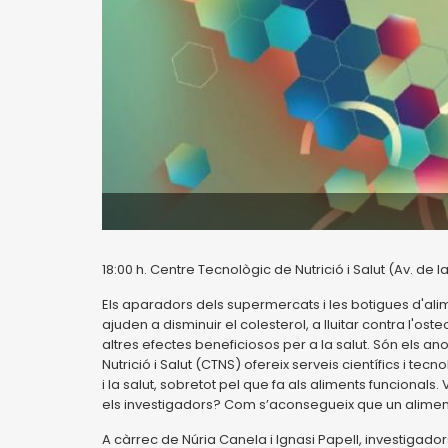
18:00 h. Centre Tecnològic de Nutrició i Salut (Av. de la
Els aparadors dels supermercats i les botigues d'al
ajuden a disminuir el colesterol, a lluitar contra l'ost
altres efectes beneficiosos per a la salut. Són els a
Nutrició i Salut (CTNS) ofereix serveis científics i te
i la salut, sobretot pel que fa als aliments funcional
els investigadors? Com s’aconsegueix que un aliment 
A càrrec de Núria Canela i Ignasi Papell, investigador