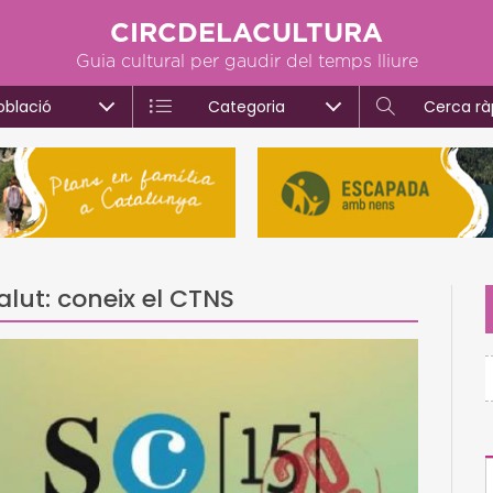
CIRCDELACULTURA
Guia cultural per gaudir del temps lliure
oblació
Categoria
Cerca rà
alut: coneix el CTNS