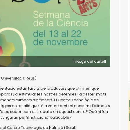
Imatge del cartell
 Universitat, 1, Reus)
imentació estan farcits de productes que afirmen que
eoporosi, a estimular les nostres defenses i a assolir molts
nomenats aliments funcionals. El Centre Tecnològic de
cnològics en tot allò que té a veure amb el consum d’aliments
s. Voleu saber com es treballa en aquest centre? Què hi fan
tingui un perfil nutricional saludable?
s al Centre Tecnològic de Nutrició i Salut.