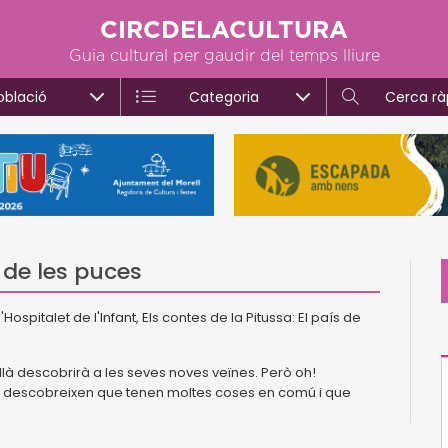
CIRCDELACULTURA
Guia cultural per gaudir del temps lliure
oblació
Categoria
Cerca rà
s de les puces
Hospitalet de l'Infant, Els contes de la Pitussa: El país de
allà descobrirà a les seves noves veïnes. Però oh!
ncia descobreixen que tenen moltes coses en comú i que