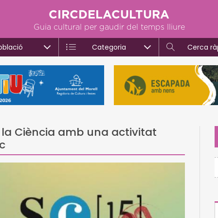
CIRCDELACULTURA
Guia cultural per gaudir del temps lliure
oblació
Categoria
Cerca rà
la Ciència amb una activitat
ic