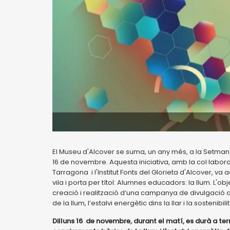
El Museu d'Alcover se suma, un any més, a la Setmana
16 de novembre. Aquesta iniciativa, amb la col·labo
Tarragona i l'Institut Fonts del Glorieta d'Alcover, va 
vila i porta per títol: Alumnes educadors: la llum. L'ob
creació i realització d’una campanya de divulgació a
de la llum, l’estalvi energètic dins la llar i la sostenibi
Dilluns 16 de novembre, durant el matí, es durà a te