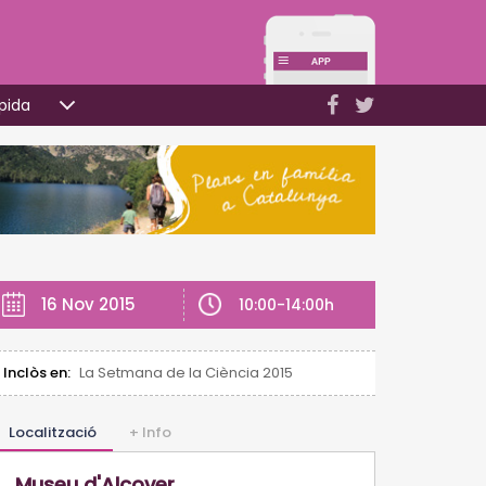
pida
16 Nov 2015
10:00-14:00h
Inclòs en:
La Setmana de la Ciència 2015
Localització
+ Info
Museu d'Alcover