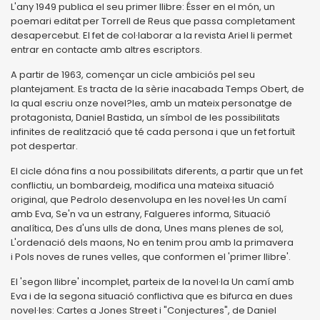
L'any 1949 publica el seu primer llibre: Ésser en el món, un
poemari editat per Torrell de Reus que passa completament
desapercebut. El fet de col·laborar a la revista Ariel li permet
entrar en contacte amb altres escriptors.
A partir de 1963, començar un cicle ambiciós pel seu
plantejament. Es tracta de la sèrie inacabada Temps Obert, de
la qual escriu onze novel?les, amb un mateix personatge de
protagonista, Daniel Bastida, un símbol de les possibilitats
infinites de realització que té cada persona i que un fet fortuït
pot despertar.
El cicle dóna fins a nou possibilitats diferents, a partir que un fet
conflictiu, un bombardeig, modifica una mateixa situació
original, que
Pedrolo desenvolupa en les novel·les Un camí
amb Eva, Se'n va un estrany,
Falgueres informa, Situació
analítica, Des d'uns ulls de dona, Unes mans plenes de sol,
L'ordenació dels maons, No en tenim prou amb la primavera
i
Pols noves de runes velles, que conformen el 'primer llibre'.
El 'segon llibre' incomplet, parteix de la novel·la Un camí amb
Eva i de la segona situació conflictiva que es bifurca en dues
novel·les: Cartes a Jones Street i "Conjectures", de Daniel