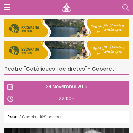
Teatre "Catòliques i de dretes"- Cabaret
28 Novembre 2015
22:00h
Preu:
8€ socis - 10€ no socis