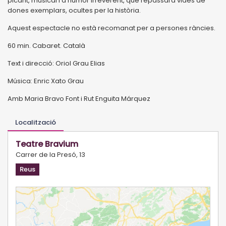
picant, musical i d'humor irreverent, que repassarà vides de
dones exemplars, ocultes per la història.
Aquest espectacle no està recomanat per a persones ràncies.
60 min. Cabaret. Català
Text i direcció: Oriol Grau Elias
Música: Enric Xato Grau
Amb Maria Bravo Font i Rut Enguita Márquez
Localització
Teatre Bravium
Carrer de la Presó, 13
Reus