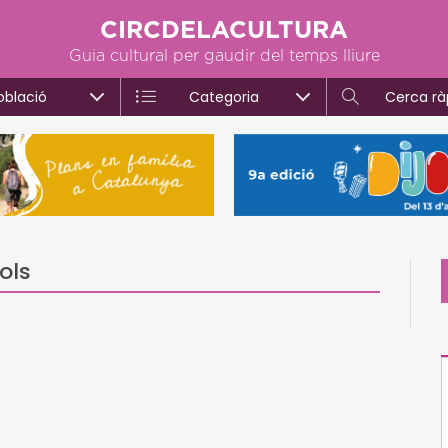
CIRCDELACULTURA
Guia cultural per gaudir del temps lliure
oblació
Categoria
Cerca rà
ols