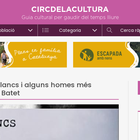
CIRCDELACULTURA
Guia cultural per gaudir del temps lliure
oblació
Categoria
Cerca rà
s blancs i alguns homes més
 Batet