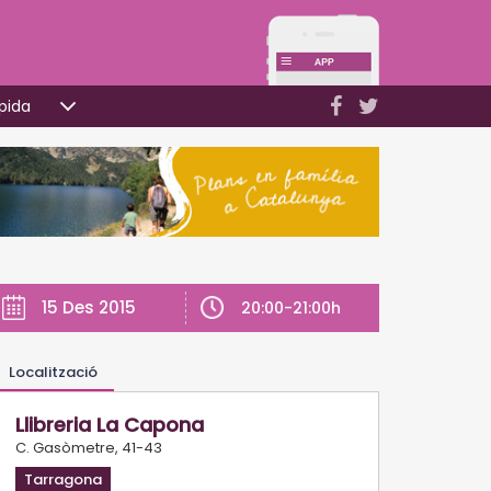
pida
15 Des 2015
20:00-21:00h
Localització
Llibreria La Capona
C. Gasòmetre, 41-43
Tarragona