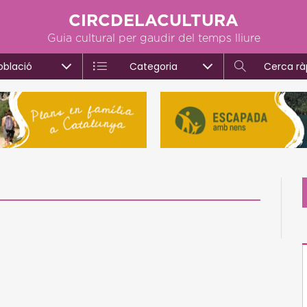
CIRCDELACULTURA
Guia cultural per gaudir del temps lliure
oblació
Categoria
Cerca rà