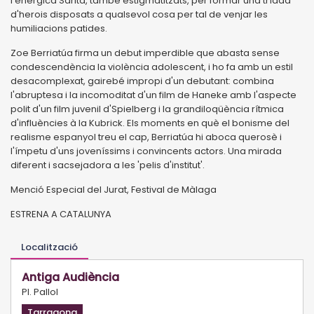
l'enèrgica Sarita, també estigmatitzats, per formar una tríada
d'herois disposats a qualsevol cosa per tal de venjar les
humiliacions patides.
Zoe Berriatúa firma un debut imperdible que abasta sense
condescendència la violència adolescent, i ho fa amb un estil
desacomplexat, gairebé impropi d'un debutant: combina
l'abruptesa i la incomoditat d'un film de Haneke amb l'aspecte
polit d'un film juvenil d'Spielberg i la grandiloqüència rítmica
d'influències à la Kubrick. Els moments en què el bonisme del
realisme espanyol treu el cap, Berriatúa hi aboca querosè i
l'ímpetu d'uns joveníssims i convincents actors. Una mirada
diferent i sacsejadora a les 'pelis d'institut'.
Menció Especial del Jurat, Festival de Màlaga
ESTRENA A CATALUNYA
Localització
Antiga Audiència
Pl. Pallol
Tarragona