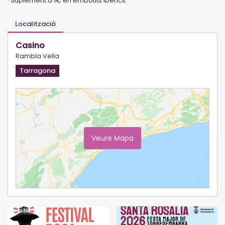
*Suplement d’1€ en embotits ibèrics
Localització
Casino
Rambla Vella
Tarragona
Veure Mapa
Ampliar Mapa