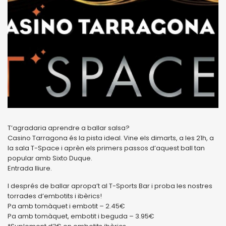
T’agradaria aprendre a ballar salsa?
Casino Tarragona és la pista ideal. Vine els dimarts, a les 21h, a
la sala T-Space i aprèn els primers passos d’aquest ball tan
popular amb Sixto Duque.
Entrada lliure.
I després de ballar apropa’t al T-Sports Bar i proba les nostres
torrades d’embotits i ibèrics!
Pa amb tomàquet i embotit – 2.45€
Pa amb tomàquet, embotit i beguda – 3.95€