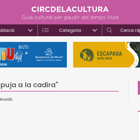
CIRCDELACULTURA
Guia cultural per gaudir del temps lliure
oblació
Categoria
Cerca rà
uja a la cadira"
alvadó.