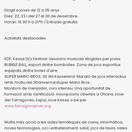
Dirigit a joves de 12 a 35 anys
Dies: 22, 23 i del 27 al 30 de desembre.
Horari: 16.30 h a 21?h / Entrada gratuïta
Activitats destacades
KDF, Kesse Dj's Festival: Sessions musicals dirigides per joves
BUBBLE BALL, esport dintre bombolles. Zona de jocs esportius
equipats dintre boles d'aire
SUPER MARIO BROS, 30 Wii Kesseland. Marató de jocs interactius
amb motiu del 30aniversariSuper Mario Bros
Monitors de menjador, curs intensiu. Una oportunitat de
formació amb certificació. Inscripcions obertes a Oficina Jove
del Tarragonès, Espai Jove Kesse o bé per
www.tarragonajove.org
Molta més acció a les aules temàtiques de cuina, informàtica,
noves tecnologies, oci i entreteniment, salut, jocs de taula, sales