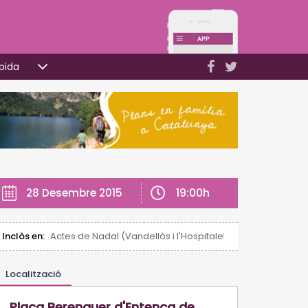
pida
19:00h
28 Desembre 2015
Inclòs en:
Actes de Nadal (Vandellòs i l'Hospitalet)
Localització
Plaça Berenguer d'Entença de