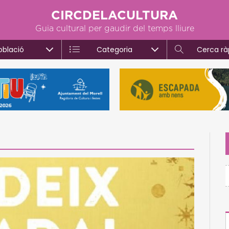
CIRCDELACULTURA
Guia cultural per gaudir del temps lliure
oblació
Categoria
Cerca rà