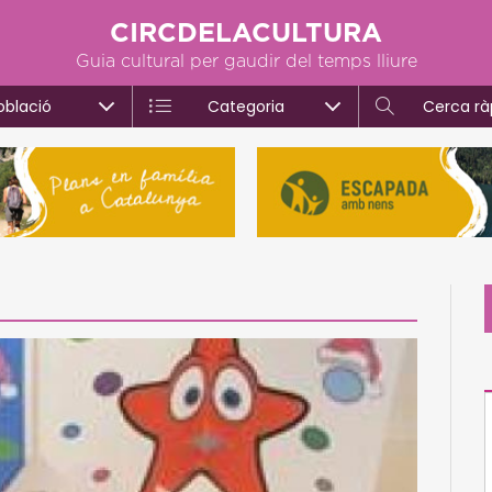
CIRCDELACULTURA
Guia cultural per gaudir del temps lliure
oblació
Categoria
Cerca rà