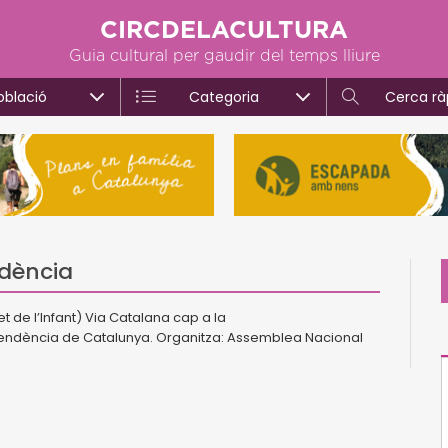
CIRCDELACULTURA
Guia cultural per gaudir del temps lliure
oblació
Categoria
Cerca rà
ndència
t de l’Infant) Via Catalana cap a la
ndència de Catalunya. Organitza: Assemblea Nacional