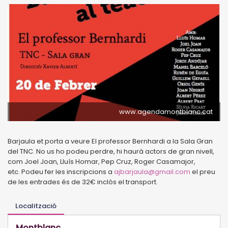
www.agendamontblanc.cat
Barjaula et porta a veure El professor Bernhardi a la Sala Gran
del TNC. No us ho podeu perdre, hi haurà actors de gran nivell,
com Joel Joan, Lluís Homar, Pep Cruz, Roger Casamajor,
etc. Podeu fer les inscripcions a
ajbarjaula@gmail.com
el preu
de les entrades és de 32€ inclòs el transport.
Localització
Montblanc