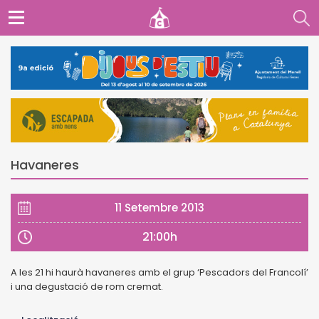
Havaneres
11 Setembre 2013
21:00h
A les 21 hi haurà havaneres amb el grup ‘Pescadors del Francolí’
i una degustació de rom cremat.