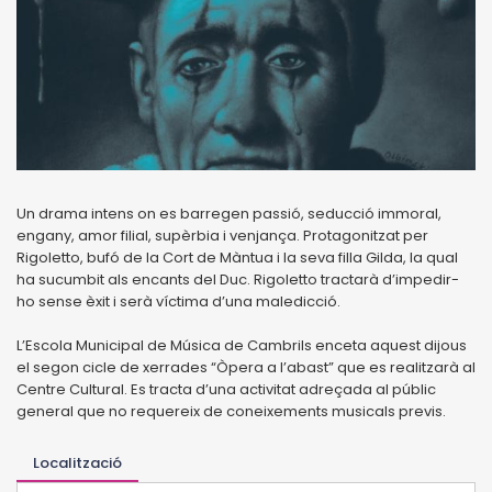
Un drama intens on es barregen passió, seducció immoral,
engany, amor filial, supèrbia i venjança. Protagonitzat per
Rigoletto, bufó de la Cort de Màntua i la seva filla Gilda, la qual
ha sucumbit als encants del Duc. Rigoletto tractarà d’impedir-
ho sense èxit i serà víctima d’una maledicció.
L’Escola Municipal de Música de Cambrils enceta aquest dijous
el segon cicle de xerrades “Òpera a l’abast” que es realitzarà al
Centre Cultural. Es tracta d’una activitat adreçada al públic
general que no requereix de coneixements musicals previs.
Localització