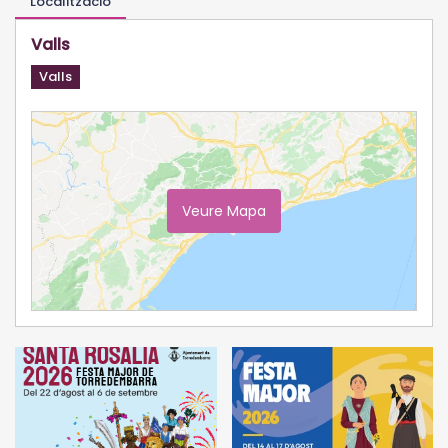
Localització
Valls
Valls
Veure Mapa
Ampliar Mapa