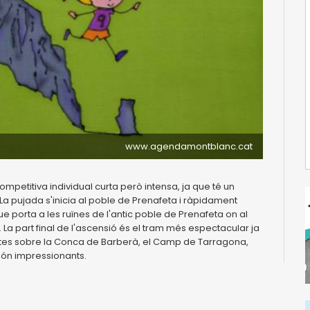
www.agendamontblanc.cat
petitiva individual curta però intensa, ja que té un
 La pujada s'inicia al poble de Prenafeta i ràpidament
 porta a les ruïnes de l'antic poble de Prenafeta on al
. La part final de l'ascensió és el tram més espectacular ja
istes sobre la Conca de Barberà, el Camp de Tarragona,
 són impressionants.