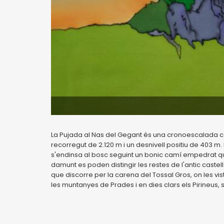
La Pujada al Nas del Gegant és una cronoescalada com
recorregut de 2.120 m i un desnivell positiu de 403 m.
s'endinsa al bosc seguint un bonic camí empedrat que
damunt es poden distingir les restes de l'antic castell
que discorre per la carena del Tossal Gros, on les v
les muntanyes de Prades i en dies clars els Pirineus,