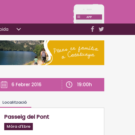
pida
19:00h
6 Febrer 2016
Localització
Passeig del Pont
Móra d'Ebre