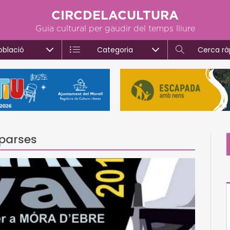
CIRCDELACULTURA
Guia cultural per gaudir del temps lliure
oblació
Categoria
Cerca rà
mparses