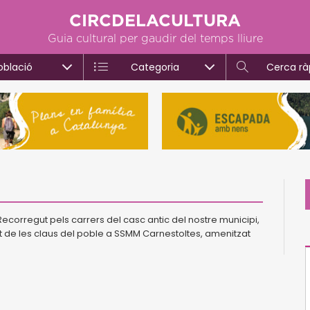
CIRCDELACULTURA
Guia cultural per gaudir del temps lliure
oblació
Categoria
Cerca rà
Recorregut pels carrers del casc antic del nostre municipi,
ment de les claus del poble a SSMM Carnestoltes, amenitzat