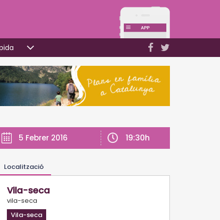
pida
19:30h
5 Febrer 2016
Localització
Vila-seca
vila-seca
Vila-seca