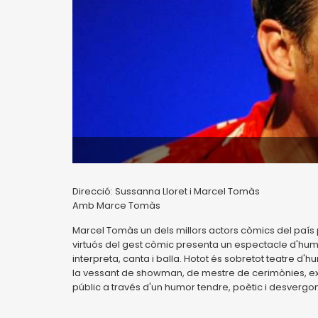
Direcció: Sussanna Lloret i Marcel Tomàs
Amb Marce Tomàs
Marcel Tomàs un dels millors actors còmics del país p
virtuós del gest còmic presenta un espectacle d'humo
interpreta, canta i balla. Hotot és sobretot teatre d
la vessant de showman, de mestre de cerimònies, ex
públic a través d'un humor tendre, poètic i desvergon