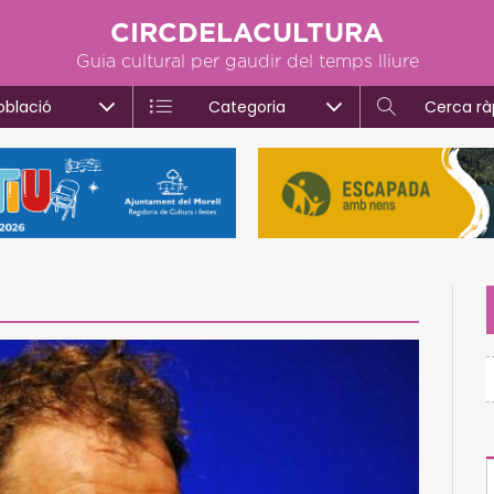
CIRCDELACULTURA
Guia cultural per gaudir del temps lliure
oblació
Categoria
Cerca rà