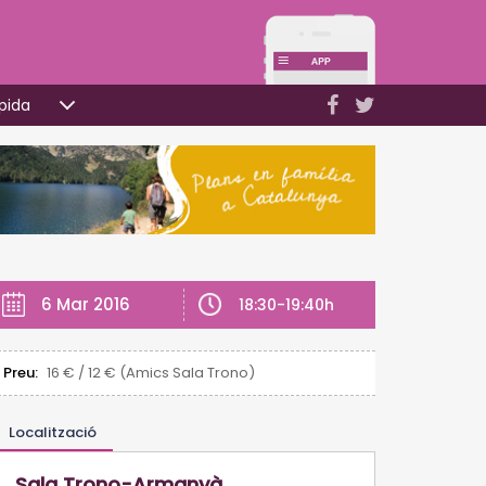
pida
6 Mar 2016
18:30-19:40h
Preu:
16 € / 12 € (Amics Sala Trono)
Localització
Sala Trono-Armanyà