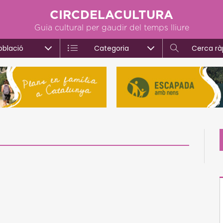
CIRCDELACULTURA
Guia cultural per gaudir del temps lliure
oblació
Categoria
Cerca rà