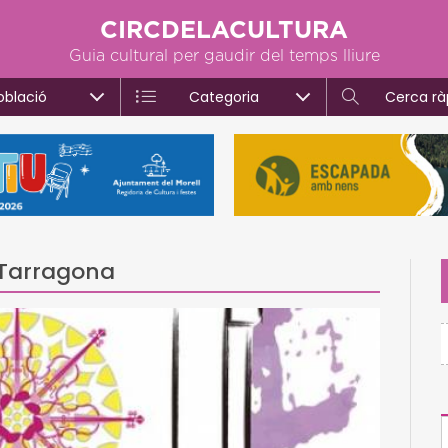
CIRCDELACULTURA
Guia cultural per gaudir del temps lliure
oblació
Categoria
Cerca rà
 Tarragona