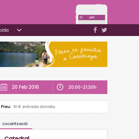
pida
20 Feb 2016
20:00-21:30h
Preu:
10 € entrada donatiu
Localització
Catedral