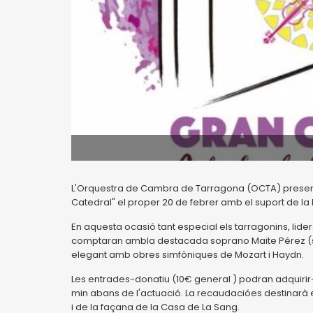
L'Orquestra de Cambra de Tarragona (OCTA) present
Catedral" el proper 20 de febrer amb el suport de la
En aquesta ocasió tant especial els tarragonins, lide
comptaran ambla destacada soprano Maite Pérez (soli
elegant amb obres simfòniques de Mozart i Haydn.
Les entrades-donatiu (10€ general ) podran adquirir-
min abans de l'actuació. La recaudacióes destinarà e
i de la façana de la Casa de La Sang.