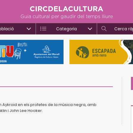
CIRCDELACULTURA
Guia cultural per gaudir del temps lliure
oblació
Categoria
Cerca rà
 Aykroid en els profetes de la música negra, amb
lin i John Lee Hooker.