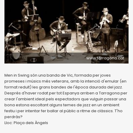
www.tarragona.cat
Men in Swing són una banda de Vic, formada per joves
promeses i músics més veterans, amb la intenció d'emular (en
format reduït) les grans bandes de l'època daurada del jazz.
Després d'haver rodat per tot Espanya arriben a Tarragona per
crear l'ambient ideal pels espectadors que vulguin passar una
bona estona escoltant alguns temes de jazz en un ambient
festiu i per intentar fer ballar al públic a ritme de clàssics. T'ho
perdràs?
Lloc: Plaça dels Àngels