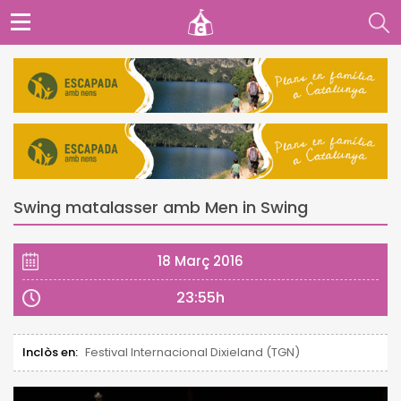
Swing matalasser amb Men in Swing
18 Març 2016
23:55h
Inclòs en:
Festival Internacional Dixieland (TGN)