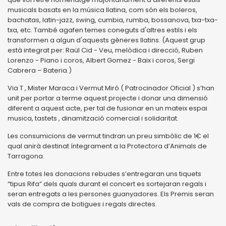
musicals basats en la música llatina, com són els boleros,
bachatas, latin-jazz, swing, cumbia, rumba, bossanova, txa-txa-
txa, etc. També agafen temes coneguts d'altres estils i els
transformen a algun d'aquests gèneres llatins. (Aquest grup
està integrat per: Raül Cid - Veu, melòdica i direcció, Ruben
Lorenzo - Piano i coros, Albert Gomez - Baix i coros, Sergi
Cabrera – Bateria.)
Via T , Mister Maraca i Vermut Miró ( Patrocinador Oficial ) s’han
unit per portar a terme aquest projecte i donar una dimensió
diferent a aquest acte, per tal de fusionar en un mateix espai
musica, tastets , dinamització comercial i solidaritat.
Les consumicions de vermut tindran un preu simbòlic de 1€ el
qual anirà destinat íntegrament a la Protectora d’Animals de
Tarragona.
Entre totes les donacions rebudes s’entregaran uns tiquets
“tipus Rifa” dels quals durant el concert es sortejaran regals i
seran entregats a les persones guanyadores. Els Premis seran
vals de compra de botigues i regals directes.