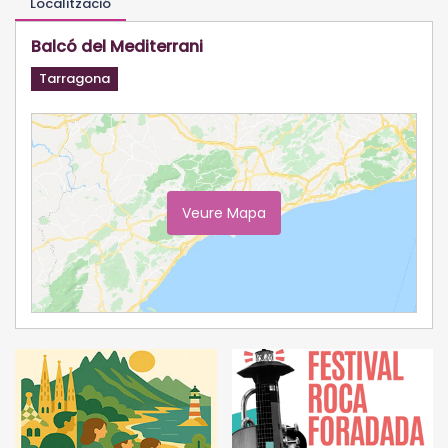
Localització
Balcó del Mediterrani
Tarragona
Veure Mapa
Ampliar Mapa