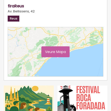
firaReus
Av. Bellissens, 42
Reus
Veure Mapa
Ampliar Mapa