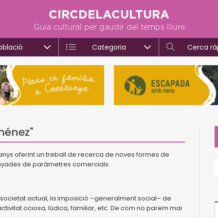
CIRCDELACULTURA
Guia cultural per gaudir del temps lliure
oblació
Categoria
Cerca rà
iménez"
 anys oferint un treball de recerca de noves formes de
unyades de paràmetres comercials.
a societat actual, la imposició –generalment social– de
ctivitat ociosa, lúdica, familiar, etc. De com no parem mai