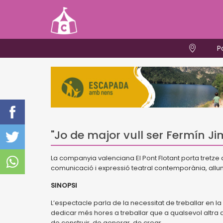
P
"Jo de major vull ser Fermín J
La companyia valenciana El Pont Flotant porta tretze
comunicació i expressió teatral contemporània, all
SINOPSI
L’espectacle parla de la necessitat de treballar en l
dedicar més hores a treballar que a qualsevol altra a
de construir, de generar, de crear,