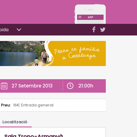
pida
21:00h
27 Setembre 2013
Preu:
16€ Entrada general
Localització
Sala Trono-Armanyà