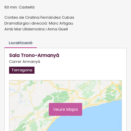
60 min. Castellà
Contes de Cristina Fernández Cubas
Dramatúrgia i direcció: Marc Artigau
Amb Mar Ulldemolins i Anna Güell
Localització
Sala Trono-Armanyà
Carrer Armanyà
Tarragona
Veure Mapa