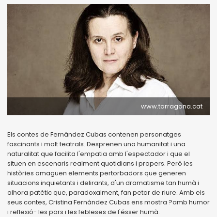
www.tarragona.cat
Els contes de Fernández Cubas contenen personatges
fascinants i molt teatrals. Desprenen una humanitat i una
naturalitat que facilita l'empatia amb l'espectador i que el
situen en escenaris realment quotidians i propers. Però les
històries amaguen elements pertorbadors que generen
situacions inquietants i delirants, d'un dramatisme tan humà i
alhora patètic que, paradoxalment, fan petar de riure. Amb els
seus contes, Cristina Fernández Cubas ens mostra ?amb humor
i reflexió- les pors i les febleses de l'ésser humà.