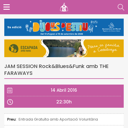
JAM SESSION Rock&Blues&Funk amb THE
FARAWAYS
14 Abril 2016
22:30h
Preu:
Entrada Gratuïta amb Aportació Voluntària