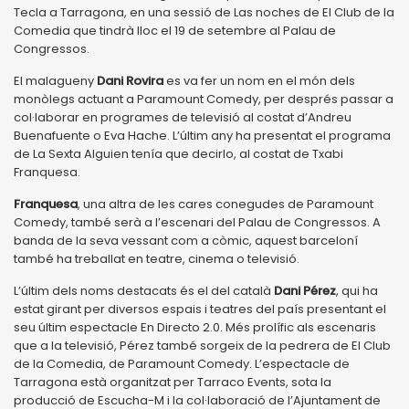
Tecla a Tarragona, en una sessió de Las noches de El Club de la
Comedia que tindrà lloc el 19 de setembre al Palau de
Congressos.
El malagueny
Dani Rovira
es va fer un nom en el món dels
monòlegs actuant a Paramount Comedy, per després passar a
col·laborar en programes de televisió al costat d’Andreu
Buenafuente o Eva Hache. L’últim any ha presentat el programa
de La Sexta Alguien tenía que decirlo, al costat de Txabi
Franquesa.
Franquesa
, una altra de les cares conegudes de Paramount
Comedy, també serà a l’escenari del Palau de Congressos. A
banda de la seva vessant com a còmic, aquest barceloní
també ha treballat en teatre, cinema o televisió.
L’últim dels noms destacats és el del català
Dani Pérez
, qui ha
estat girant per diversos espais i teatres del país presentant el
seu últim espectacle En Directo 2.0. Més prolífic als escenaris
que a la televisió, Pérez també sorgeix de la pedrera de El Club
de la Comedia, de Paramount Comedy. L’espectacle de
Tarragona està organitzat per Tarraco Events, sota la
producció de Escucha-M i la col·laboració de l’Ajuntament de