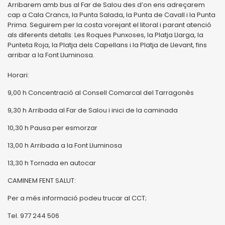
Arribarem amb bus al Far de Salou des d’on ens adreçarem
cap a Cala Crancs, la Punta Salada, la Punta de Cavall i la Punta
Prima. Seguirem per la costa vorejant el litoral i parant atenció
als diferents detalls: Les Roques Punxoses, la Platja Llarga, la
Punteta Roja, la Platja dels Capellans i la Platja de Llevant, fins
arribar a la Font Lluminosa.
Horari:
9,00 h Concentració al Consell Comarcal del Tarragonès
9,30 h Arribada al Far de Salou i inici de la caminada
10,30 h Pausa per esmorzar
13,00 h Arribada a la Font Lluminosa
13,30 h Tornada en autocar
CAMINEM FENT SALUT:
Per a més informació podeu trucar al CCT;
Tel. 977 244 506