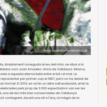
www.agendamontblanc.cat
da, àmpliament coneguda arreu del món, se situa a la
 catalans com Joan Amades i Anna de Valldaura. Música,
ida a aquesta eterna lluita entre el bé i el mal. La
 representar per primer cop el 1987, però no ha deixat de
format. El 2014, es va fer un altre salt endavant, amb la
 celebrades pels prop de 3.000 espectadors van ser les
l, una de les més ben conservades de Catalunya.
ó contagiant, durant una nit a l'any, la màgia de la