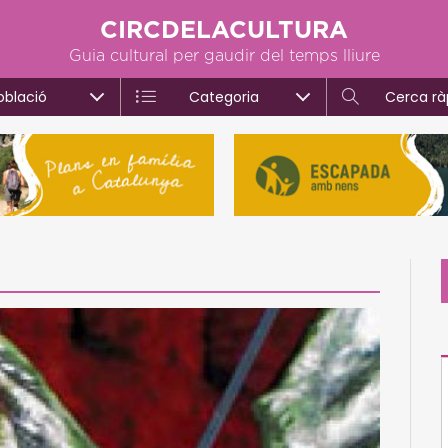
CIRCDELACULTURA
Guia cultural per gaudir del temps lliure
oblació
Categoria
Cerca rà