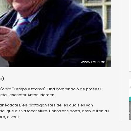
www.reus.cat
ós)
 l'obra "Temps estranys". Una combinació de proses i
oeta i escriptor Antoni Nomen.
 anècdotes, els protagonistes de les quals es van
l que els va tocar viure. L'obra ens porta, amb la ironia i
a, divertit.