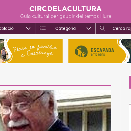
CIRCDELACULTURA
Guia cultural per gaudir del temps lliure
oblació
Categoria
Cerca rà