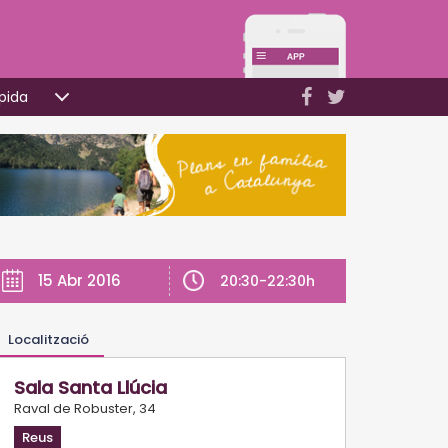
pida
15 Abr 2016
20:30-22:30h
Localització
Sala Santa Llúcia
Raval de Robuster, 34
Reus