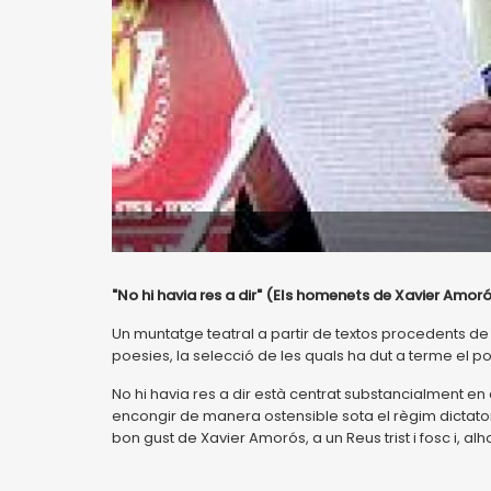
"No hi havia res a dir" (Els homenets de Xavier Amor
Un muntatge teatral a partir de textos procedents de
poesies, la selecció de les quals ha dut a terme el p
No hi havia res a dir està centrat substancialment en
encongir de manera ostensible sota el règim dictatoria
bon gust de Xavier Amorós, a un Reus trist i fosc i, alhor