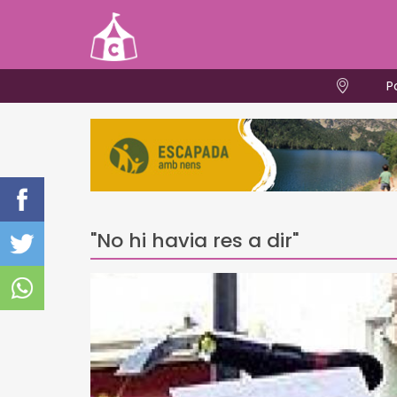
P
"No hi havia res a dir"