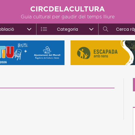
CIRCDELACULTURA
Guia cultural per gaudir del temps lliure
oblació
Categoria
Cerca rà