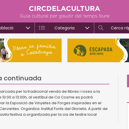
CIRCDELACULTURA
Guia cultural per gaudir del temps lliure
oblació
Categoria
Cerca rà
ura continuada
 marcada per la tradicional venda de llibres i roses a la
de 10:00 a 13:00h, al vestíbul de Ca Cosme es podrà
var la Exposició de Vinyetes de Forges inspirades en el
vantes. Organitza: Institut Fonts del Glorieta. A partir de
cavila festiva a organitzada per la cia de teatre local