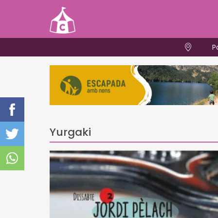
P
Yurgaki