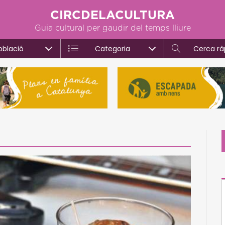
CIRCDELACULTURA
Guia cultural per gaudir del temps lliure
oblació
Categoria
Cerca rà