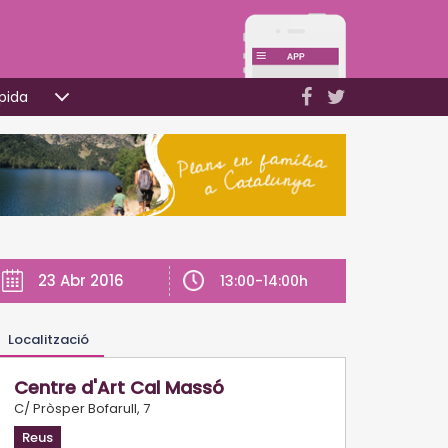
pida
23 Abr 2016
13:00-14:00h
Localització
Centre d'Art Cal Massó
C/ Pròsper Bofarull, 7
Reus